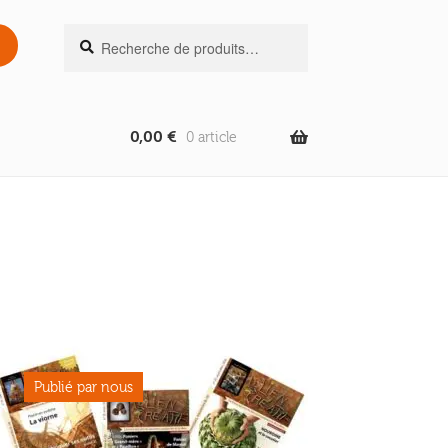
Recherche
Recherche
pour :
0,00
€
0 article