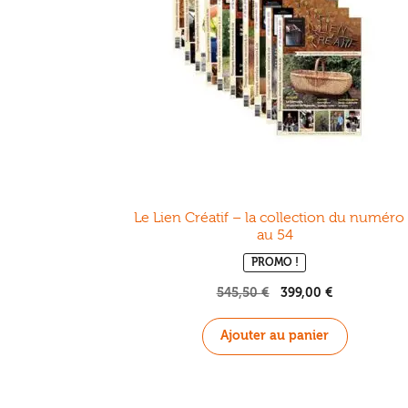
Le Lien Créatif – la collection du numéro
au 54
PROMO !
545,50
€
Le
399,00
€
Le
prix
prix
initial
actuel
Ajouter au panier
était :
est :
545,50 €.
399,00 €.