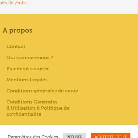
du
ales de vente.
produit
A propos
Contact
Qui sommes-nous ?
Paiement sécurisé
Mentions Légales
Conditions générales de vente
Conditions Générales
d’Utilisation & Politique de
confidentialité
Paramètres des Cookies
REFUSER
ACCEPTER TOUT