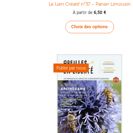
Le Lien Créatif n°37 – Panier Limousin
6,50
€
À partir de
Ce
Choix des options
produit
a
plusieurs
variations
Les
options
peuvent
être
choisies
sur
la
page
du
produit