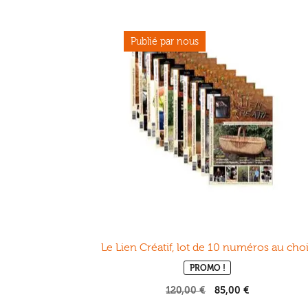
Le Lien Créatif, lot de 10 numéros au cho
PROMO !
120,00
€
Le
85,00
€
Le
prix
prix