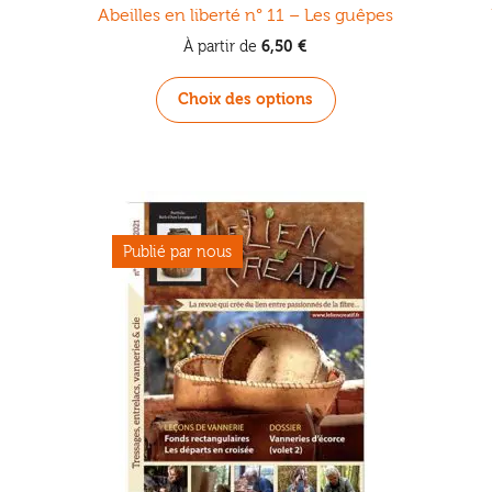
Abeilles en liberté n° 11 – Les guêpes
6,50
€
À partir de
Ce
Choix des options
produit
a
plusieurs
.
variations.
Les
options
peuvent
être
choisies
sur
la
page
du
produit