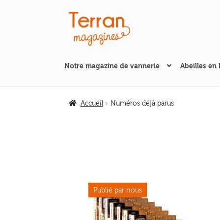
Aller
Aller
à
au
la
contenu
navigation
Notre magazine de vannerie
Abeilles en 
Accueil
Numéros déjà parus