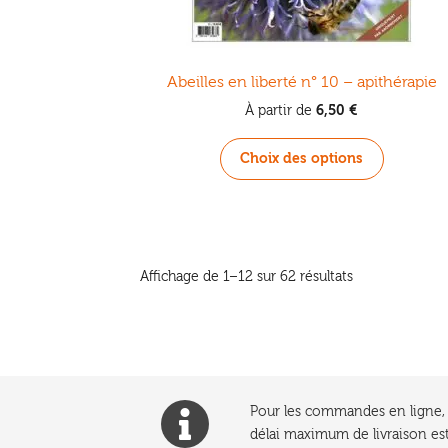
Abeilles en liberté n° 10 – apithérapie
6,50
€
À partir de
Ce
Choix des options
produit
a
plusieurs
variations
Les
Trié
Affichage de 1–12 sur 62 résultats
options
du
peuvent
plus
être
récent
choisies
au
sur
plus
la
ancien
Pour les commandes en ligne, l
page
délai maximum de livraison est
du