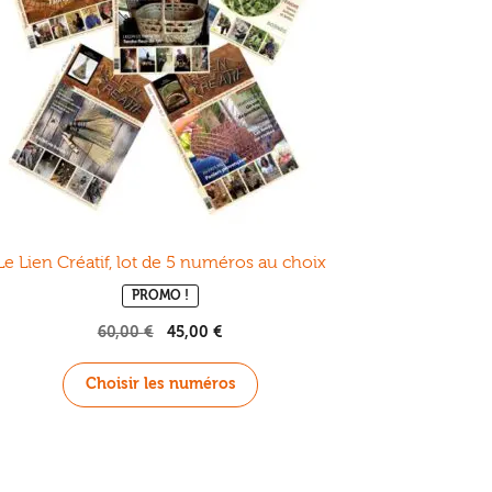
Le Lien Créatif, lot de 5 numéros au choix
PROMO !
60,00
€
Le
45,00
€
Le
prix
prix
initial
actuel
Choisir les numéros
était :
est :
60,00 €.
45,00 €.