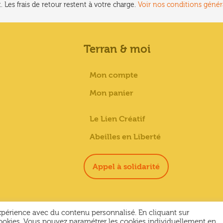
du
. Les frais de retour restent à votre charge.
Voir nos conditions génér
produit
Terran & moi
Mon compte
Mon panier
Le Lien Créatif
Abeilles en Liberté
Appel à solidarité
expérience avec du contenu personnalisé. En cliquant sur
ookies. Vous pouvez paramétrer les cookies individuellement en