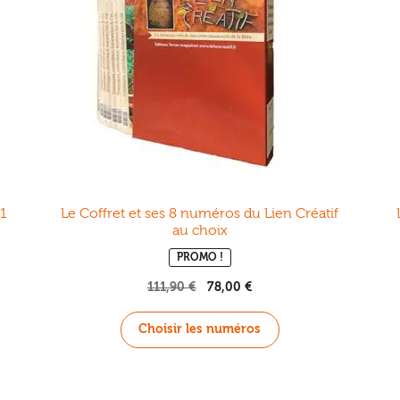
 1
Le Coffret et ses 8 numéros du Lien Créatif
au choix
PROMO !
111,90
€
Le
78,00
€
Le
prix
prix
initial
actuel
Choisir les numéros
était :
est :
111,90 €.
78,00 €.