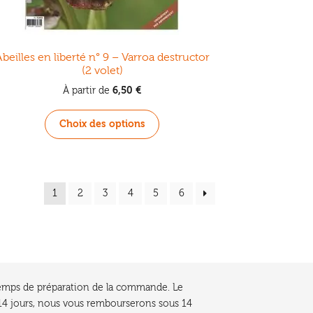
beilles en liberté n° 9 – Varroa destructor
(2 volet)
6,50
€
À partir de
Ce
Choix des options
produit
a
plusieurs
variations.
1
2
3
4
5
6
Les
options
peuvent
être
choisies
sur
la
e temps de préparation de la commande. Le
page
t 14 jours, nous vous rembourserons sous 14