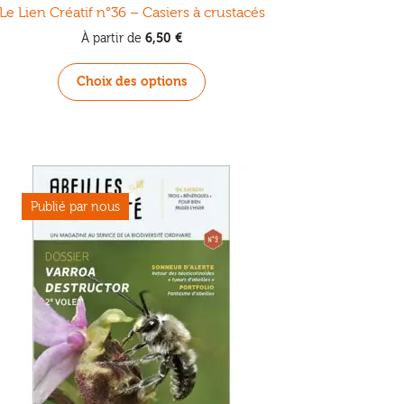
Le Lien Créatif n°36 – Casiers à crustacés
6,50
€
À partir de
Ce
Choix des options
produit
a
plusieurs
variations.
Les
options
peuvent
être
choisies
sur
la
page
du
produit