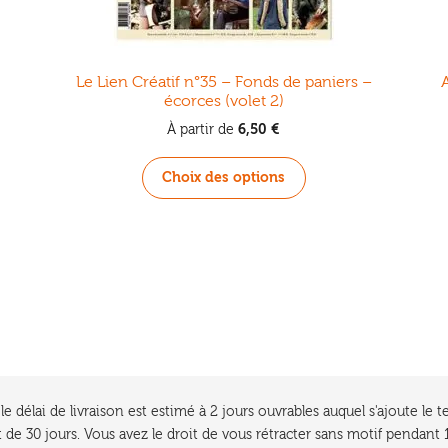
Le Lien Créatif n°35 – Fonds de paniers –
A
écorces (volet 2)
6,50
€
À partir de
Ce
Choix des options
produit
a
plusieurs
.
variations.
Les
options
peuvent
être
choisies
sur
la
e délai de livraison est estimé à 2 jours ouvrables auquel s'ajoute l
page
 de 30 jours. Vous avez le droit de vous rétracter sans motif pendan