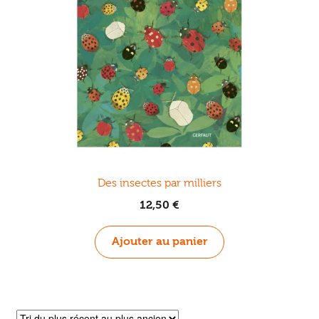
Ouvrir
enfant
Jeux & DVD
le
menu
enfant
Des insectes par milliers
12,50
€
Ajouter au panier