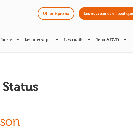
Offres & promo
Les nouveautés en boutique
liberté
Les ouvrages
Les outils
Jeux & DVD
 Status
ison