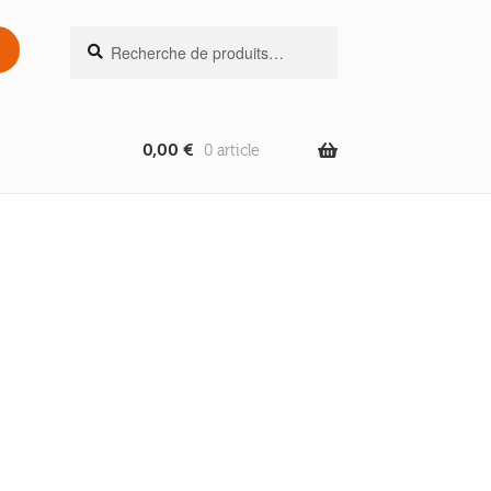
Recherche
Recherche
pour :
0,00
€
0 article