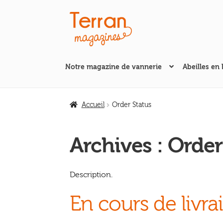
Aller
Aller
à
au
la
contenu
navigation
Notre magazine de vannerie
Abeilles en 
Accueil
Order Status
Archives :
Order
Description.
En cours de livra