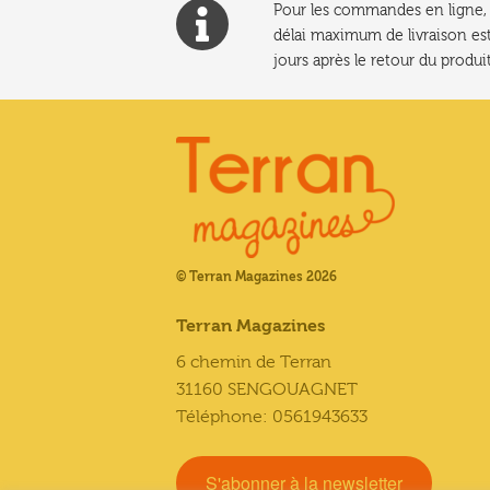
Pour les commandes en ligne, l
délai maximum de livraison est
jours après le retour du produit
© Terran Magazines 2026
Terran Magazines
6 chemin de Terran
31160 SENGOUAGNET
Téléphone: 0561943633
S'abonner à la newsletter