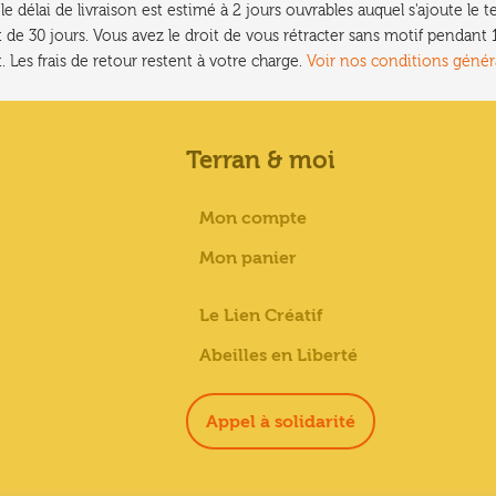
e délai de livraison est estimé à 2 jours ouvrables auquel s'ajoute l
 de 30 jours. Vous avez le droit de vous rétracter sans motif pendan
. Les frais de retour restent à votre charge.
Voir nos conditions génér
Terran & moi
Mon compte
Mon panier
Le Lien Créatif
Abeilles en Liberté
Appel à solidarité