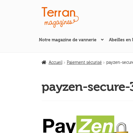
Aller
Aller
à
au
la
contenu
navigation
Notre magazine de vannerie
Abeilles en 
Accueil
Paiement sécurisé
payzen-secur
payzen-secure-