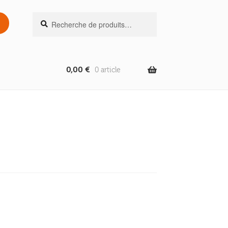
Recherche
Recherche
pour :
0,00
€
0 article