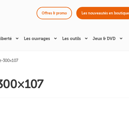
Offres & promo
Les nouveautés en boutique
liberté
Les ouvrages
Les outils
Jeux & DVD
e-300×107
300×107