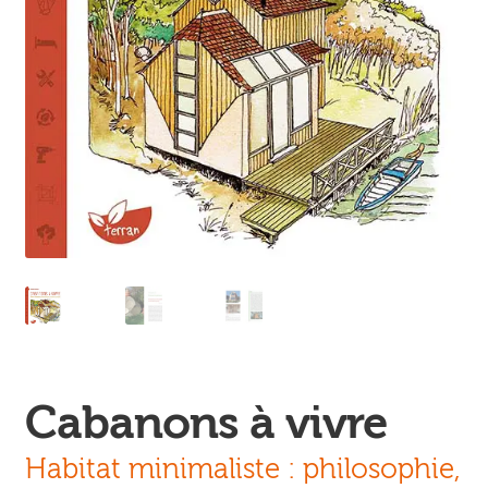
Ouvrir
enfant
Jeux & DVD
le
menu
enfant
Cabanons à vivre
Habitat minimaliste : philosophie,