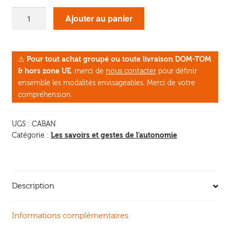
quantité
Ajouter au panier
de
Cabanons
à
⚠
Pour tout achat groupé ou toute livraison DOM-TOM
vivre
& hors zone UE
, merci de
nous contacter
pour définir
ensemble les modalités envisageables. Merci de votre
compréhension.
UGS :
CABAN
Les savoirs et gestes de l'autonomie
Catégorie :
Description
Informations complémentaires