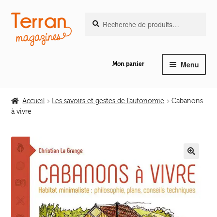
Recherche
Aller
Aller
Recherche
pour :
à
au
la
contenu
navigation
Menu
Mon panier
Ouvrir
Notre magazine de vannerie
le
Accueil
Les savoirs et gestes de l'autonomie
Cabanons
menu
à vivre
Ouvrir
enfant
Abeilles en liberté
le
menu
Ouvrir
enfant
Les ouvrages
le
🔍
menu
Ouvrir
enfant
Les outils
le
menu