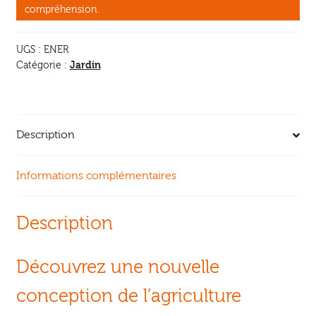
soins
compréhension.
du
sol
UGS :
ENER
et
Jardin
Catégorie :
des
plantes
Description
Informations complémentaires
Description
Découvrez une nouvelle
conception de l’agriculture