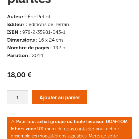
Auteur :
Éric Petiot
Éditeur :
éditions de Terran
ISBN :
978-2-35981-043-1
Dimensions :
16 x 24 cm
Nombre de pages :
192 p.
Parution :
2014
18,00
€
quantité
Ajouter au panier
de
L'agriculture
énergétique
⚠
Pour tout achat groupé ou toute livraison DOM-TOM
pour
& hors zone UE
, merci de
nous contacter
pour définir
les
ensemble les modalités envisageables. Merci de votre