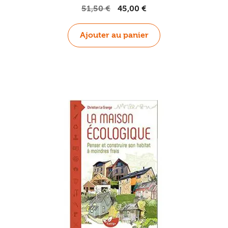
Le
Le
51,50
€
45,00
€
prix
prix
initial
actuel
Ajouter au panier
était :
est :
51,50 €.
45,00 €.