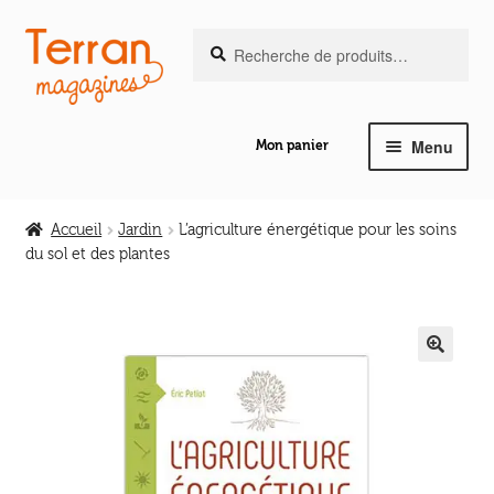
Recherche
Aller
Aller
Recherche
pour :
à
au
la
contenu
navigation
Menu
Mon panier
Ouvrir
Notre magazine de vannerie
le
Accueil
Jardin
L’agriculture énergétique pour les soins
menu
du sol et des plantes
Ouvrir
enfant
Abeilles en liberté
le
menu
Ouvrir
enfant
Les ouvrages
le
🔍
menu
Ouvrir
enfant
Les outils
le
menu