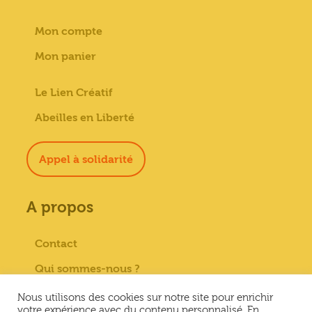
Mon compte
Mon panier
Le Lien Créatif
Abeilles en Liberté
Appel à solidarité
A propos
Contact
Qui sommes-nous ?
Paiement sécurisé
Nous utilisons des cookies sur notre site pour enrichir
votre expérience avec du contenu personnalisé. En