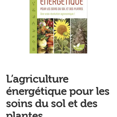
Ouvrir
enfant
Jeux & DVD
le
menu
enfant
L’agriculture
énergétique pour les
soins du sol et des
plantes