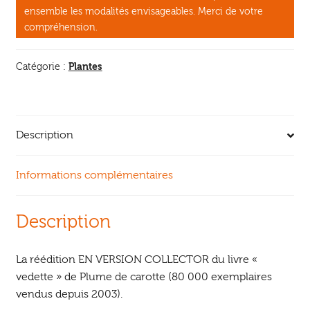
20
ensemble les modalités envisageables. Merci de votre
ans)
compréhension.
Plantes
Catégorie :
Description
Informations complémentaires
Description
La réédition EN VERSION COLLECTOR du livre «
vedette » de Plume de carotte (80 000 exemplaires
vendus depuis 2003).