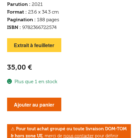
Parution :
2021
Format :
23.6 x 34.3 cm
Pagination :
188 pages
ISBN :
9782366722574
Extrait à feuilleter
35,00
€
Plus que 1 en stock
quantité
Ajouter au panier
de
L'herbier
oublié
⚠
Pour tout achat groupé ou toute livraison DOM-TOM
(collector
& hors zone UE
, merci de
nous contacter
pour définir