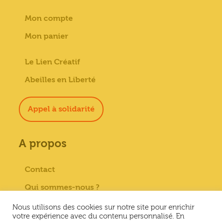
Mon compte
Mon panier
Le Lien Créatif
Abeilles en Liberté
Appel à solidarité
A propos
Contact
Qui sommes-nous ?
Paiement sécurisé
Nous utilisons des cookies sur notre site pour enrichir
votre expérience avec du contenu personnalisé. En