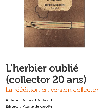
Ouvrir
enfant
Jeux & DVD
le
menu
enfant
L’herbier oublié
(collector 20 ans)
La réédition en version collector
Auteur :
Bernard Bertrand
Éditeur :
Plume de carotte