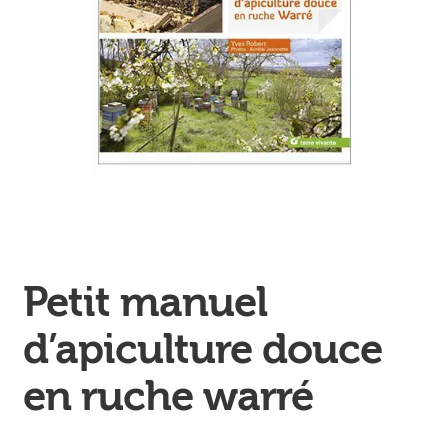
Ouvrir
enfant
Jeux & DVD
le
menu
enfant
Petit manuel
d’apiculture douce
en ruche warré