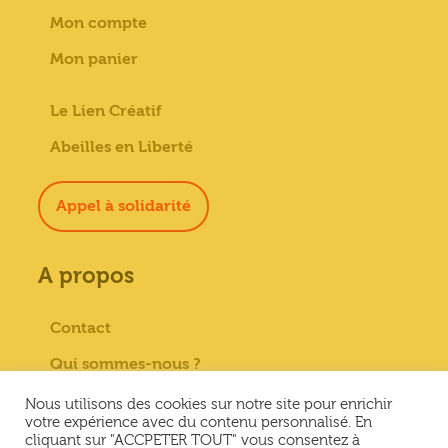
Mon compte
Mon panier
Le Lien Créatif
Abeilles en Liberté
Appel à solidarité
A propos
Contact
Qui sommes-nous ?
Paiement sécurisé
Nous utilisons des cookies sur notre site pour enrichir
votre expérience avec du contenu personnalisé. En
Mentions Légales
cliquant sur "ACCPETER TOUT" vous consentez à