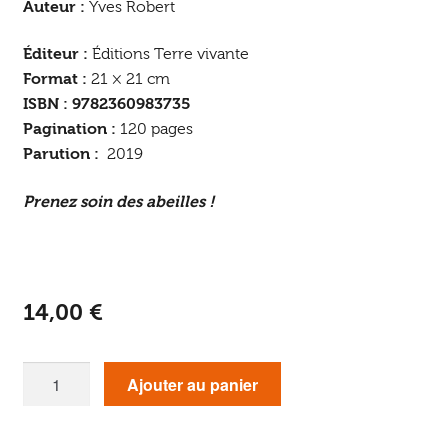
Auteur :
Yves Robert
Éditeur :
Éditions Terre vivante
Format :
21 × 21 cm
ISBN : 9782360983735
Pagination :
120 pages
Parution :
2019
Prenez soin des abeilles !
14,00
€
quantité
Ajouter au panier
de
Petit
manuel