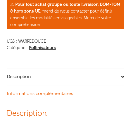
⚠
Pour tout achat groupé ou toute livraison DOM-TOM
d'apiculture
& hors zone UE
, merci de
nous contacter
pour définir
douce
ensemble les modalités envisageables. Merci de votre
en
compréhension.
ruche
warré
UGS :
WARREDOUCE
Pollinisateurs
Catégorie :
Description
Informations complémentaires
Description