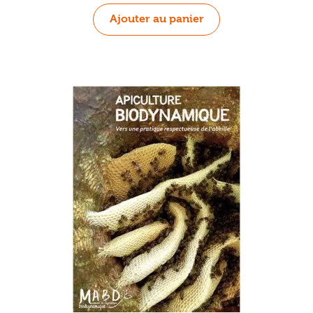
initial
actuel
Ajouter au panier
était :
est :
14,90 €.
11,90 €.