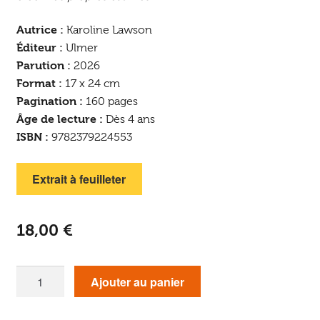
Autrice :
Karoline Lawson
Éditeur :
Ulmer
Parution :
2026
Format :
17 x 24 cm
Pagination :
160 pages
Âge de lecture :
Dès 4 ans
ISBN :
9782379224553
Extrait à feuilleter
18,00
€
quantité
Ajouter au panier
de
Pierre,