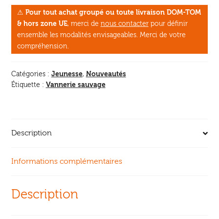
feuille,
⚠
Pour tout achat groupé ou toute livraison DOM-TOM
ciseaux
& hors zone UE
, merci de
nous contacter
pour définir
ensemble les modalités envisageables. Merci de votre
compréhension.
Jeunesse
Nouveautés
Catégories :
,
Vannerie sauvage
Étiquette :
Description
Informations complémentaires
Description