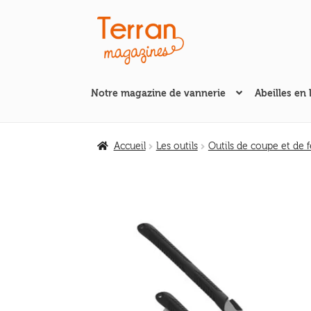
Aller
Aller
à
au
la
contenu
navigation
Notre magazine de vannerie
Abeilles en 
Accueil
Les outils
Outils de coupe et de 