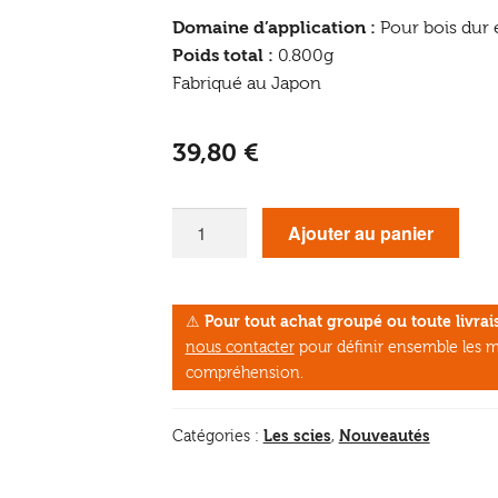
Domaine d’application :
Pour bois dur 
Poids total :
0.800g
Fabriqué au Japon
39,80
€
quantité
Ajouter au panier
de
Scie
japonaise
⚠
Pour tout achat groupé ou toute livr
Famex
nous contacter
pour définir ensemble les m
5525
compréhension.
Kataba
pliante
Les scies
Nouveautés
Catégories :
,