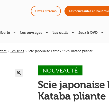
Offres & promo
Les nouveautés en boutique
liberté
Les ouvrages
Les outils
Jeux & DVD
fente
Les scies
Scie japonaise Famex 5525 Kataba pliante
NOUVEAUTÉ
🔍
Scie japonaise
Kataba pliante