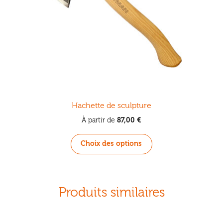
Hachette de sculpture
87,00
€
À partir de
Ce
Choix des options
produit
a
plusieurs
variations.
Produits similaires
Les
options
peuvent