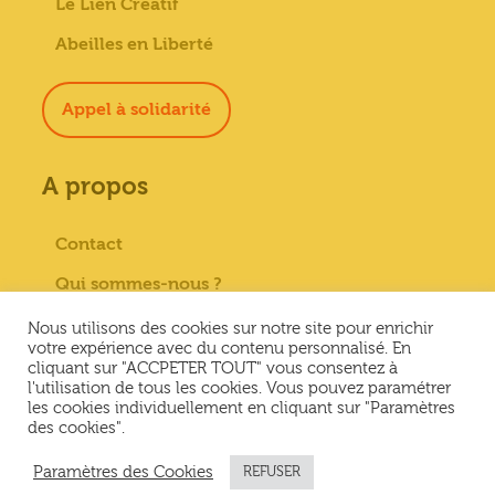
Le Lien Créatif
Abeilles en Liberté
Appel à solidarité
A propos
Contact
Qui sommes-nous ?
Paiement sécurisé
Nous utilisons des cookies sur notre site pour enrichir
votre expérience avec du contenu personnalisé. En
Mentions Légales
cliquant sur "ACCPETER TOUT" vous consentez à
l'utilisation de tous les cookies. Vous pouvez paramétrer
Conditions générales de vente
les cookies individuellement en cliquant sur "Paramètres
des cookies".
Conditions Générales d’Utilisation &
Politique de confidentialité
Paramètres des Cookies
REFUSER