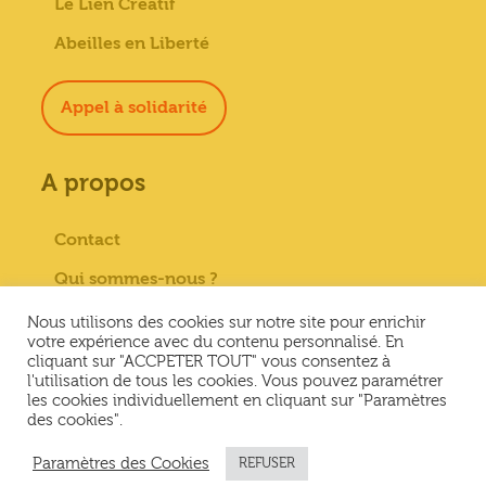
Le Lien Créatif
Abeilles en Liberté
Appel à solidarité
A propos
Contact
Qui sommes-nous ?
Paiement sécurisé
Nous utilisons des cookies sur notre site pour enrichir
votre expérience avec du contenu personnalisé. En
Mentions Légales
cliquant sur "ACCPETER TOUT" vous consentez à
l'utilisation de tous les cookies. Vous pouvez paramétrer
Conditions générales de vente
les cookies individuellement en cliquant sur "Paramètres
des cookies".
Conditions Générales d’Utilisation &
Politique de confidentialité
Paramètres des Cookies
REFUSER