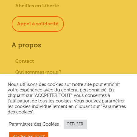
Abeilles en Liberté
Appel à solidarité
A propos
Contact
Qui sommes-nous ?
Paiement sécurisé
Nous utilisons des cookies sur notre site pour enrichir
votre expérience avec du contenu personnalisé. En
Mentions Légales
cliquant sur "ACCPETER TOUT" vous consentez à
l'utilisation de tous les cookies. Vous pouvez paramétrer
Conditions générales de vente
les cookies individuellement en cliquant sur "Paramètres
des cookies".
Conditions Générales d’Utilisation &
Politique de confidentialité
Paramètres des Cookies
REFUSER
ACCEPTER TOUT