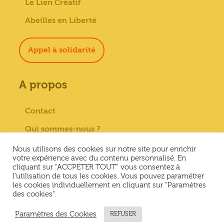
Le Lien Créatif
Abeilles en Liberté
Appel à solidarité
A propos
Contact
Qui sommes-nous ?
Paiement sécurisé
Nous utilisons des cookies sur notre site pour enrichir
votre expérience avec du contenu personnalisé. En
Mentions Légales
cliquant sur "ACCPETER TOUT" vous consentez à
l'utilisation de tous les cookies. Vous pouvez paramétrer
Conditions générales de vente
les cookies individuellement en cliquant sur "Paramètres
des cookies".
Conditions Générales d’Utilisation &
Politique de confidentialité
Paramètres des Cookies
REFUSER