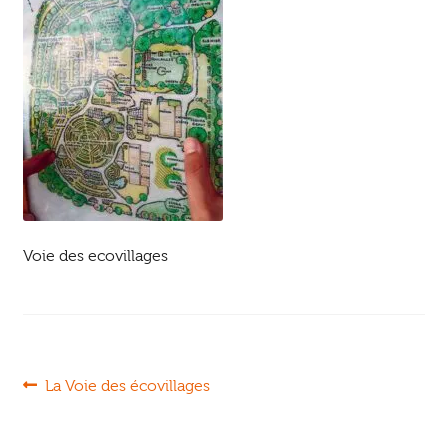
Ouvrir
enfant
Jeux & DVD
le
menu
enfant
Voie des ecovillages
Navigation
Article
La Voie des écovillages
précédent :
de