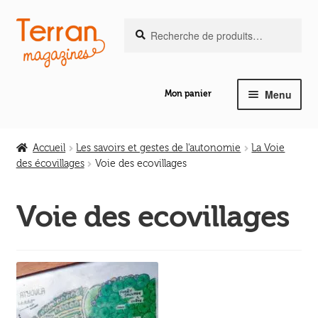
Recherche
Aller
Aller
Recherche
pour :
à
au
la
contenu
navigation
Menu
Mon panier
Ouvrir
Notre magazine de vannerie
le
Accueil
Les savoirs et gestes de l'autonomie
La Voie
menu
des écovillages
Voie des ecovillages
Ouvrir
enfant
Abeilles en liberté
le
Voie des ecovillages
menu
Ouvrir
enfant
Les ouvrages
le
menu
Ouvrir
enfant
Les outils
le
menu