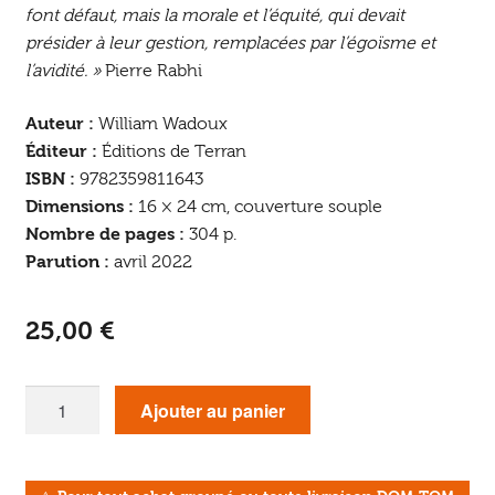
font défaut, mais la morale et l’équité, qui devait
présider à leur gestion, remplacées par l’égoïsme et
l’avidité. »
Pierre Rabhi
Auteur :
William Wadoux
Éditeur :
Éditions de Terran
ISBN :
9782359811643
Dimensions :
16 × 24 cm, couverture souple
Nombre de pages :
304 p.
Parution :
avril 2022
25,00
€
quantité
Ajouter au panier
de
La
Voie