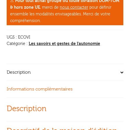
⚠
Pour tout achat groupé ou toute livraison DOM-TOM
des
& hors zone UE
, merci de
nous contacter
pour définir
écovillages
ensemble les modalités envisageables. Merci de votre
compréhension.
UGS :
ECOVI
Les savoirs et gestes de l'autonomie
Catégorie :
Description
Informations complémentaires
Description