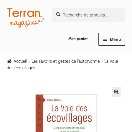
Recherche
Aller
Aller
Recherche
pour :
à
au
la
contenu
navigation
Menu
Mon panier
Ouvrir
Notre magazine de vannerie
le
Accueil
Les savoirs et gestes de l'autonomie
La Voie
menu
des écovillages
Ouvrir
enfant
Abeilles en liberté
le
menu
Ouvrir
enfant
Les ouvrages
le
🔍
menu
Ouvrir
enfant
Les outils
le
menu