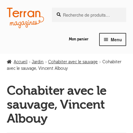
Recherche
Aller
Aller
Recherche
pour :
à
au
la
contenu
navigation
Menu
Mon panier
Ouvrir
Notre magazine de vannerie
le
Accueil
Jardin
Cohabiter avec le sauvage
Cohabiter
menu
avec le sauvage, Vincent Albouy
Ouvrir
enfant
Abeilles en liberté
le
Cohabiter avec le
menu
Ouvrir
enfant
Les ouvrages
sauvage, Vincent
le
menu
Ouvrir
Albouy
enfant
Les outils
le
menu