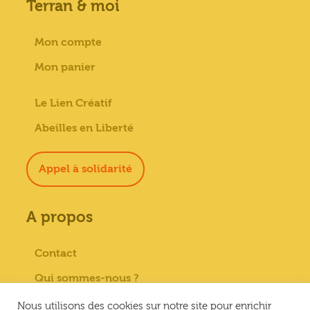
Terran & moi
Mon compte
Mon panier
Le Lien Créatif
Abeilles en Liberté
Appel à solidarité
A propos
Contact
Qui sommes-nous ?
Paiement sécurisé
Nous utilisons des cookies sur notre site pour enrichir