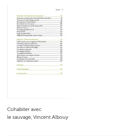
Ouvrir
enfant
Jeux & DVD
le
menu
enfant
Cohabiter avec
le sauvage, Vincent Albouy