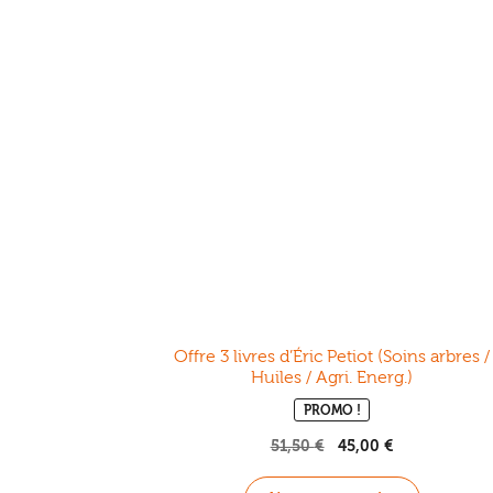
Offre 3 livres d’Éric Petiot (Soins arbres /
Huiles / Agri. Energ.)
PROMO !
51,50
€
Le
45,00
€
Le
prix
prix