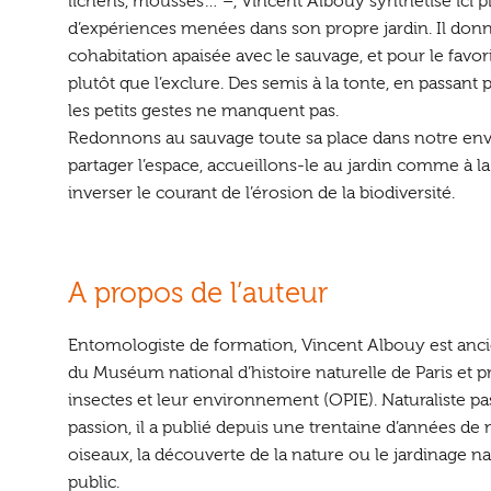
lichens, mousses… –, Vincent Albouy synthétise ici pl
d’expériences menées dans son propre jardin. Il donn
cohabitation apaisée avec le sauvage, et pour le favori
plutôt que l’exclure. Des semis à la tonte, en passant p
les petits gestes ne manquent pas.
Redonnons au sauvage toute sa place dans notre en
partager l’espace, accueillons-le au jardin comme à l
inverser le courant de l’érosion de la biodiversité.
A propos de l’auteur
Entomologiste de formation, Vincent Albouy est anci
du Muséum national d’histoire naturelle de Paris et p
insectes et leur environnement (OPIE). Naturaliste pa
passion, il a publié depuis une trentaine d’années de 
oiseaux, la découverte de la nature ou le jardinage n
public.