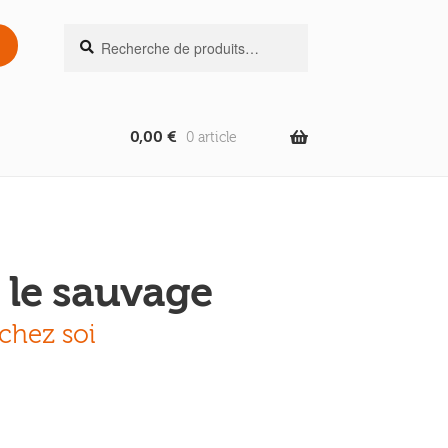
Recherche
Recherche
pour :
0,00
€
0 article
 le sauvage
 chez soi