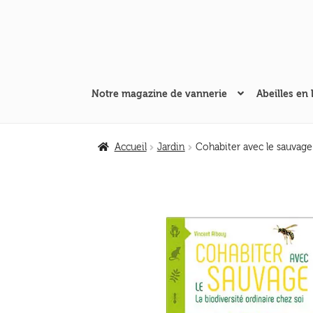
Aller
Aller
à
au
la
contenu
navigation
Notre magazine de vannerie
Abeilles en 
Accueil
Jardin
Cohabiter avec le sauvage