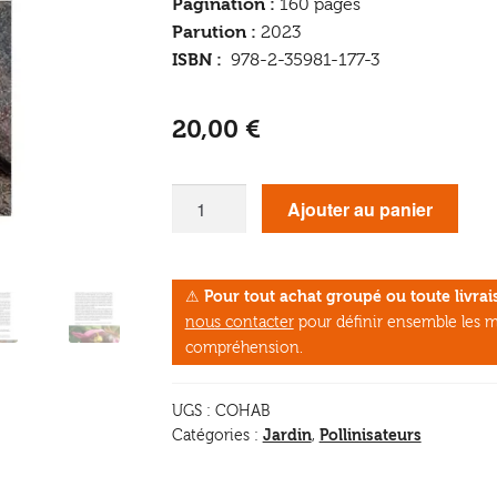
Pagination :
160 pages
Parution :
2023
ISBN :
978-2-35981-177-3
20,00
€
quantité
Ajouter au panier
de
Cohabiter
avec
⚠
Pour tout achat groupé ou toute livr
le
nous contacter
pour définir ensemble les m
sauvage
compréhension.
UGS :
COHAB
Jardin
Pollinisateurs
Catégories :
,