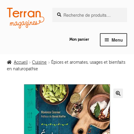
Recherche
Aller
Aller
Recherche
pour :
à
au
la
contenu
navigation
Menu
Mon panier
Ouvrir
Notre magazine de vannerie
le
Accueil
Cuisine
Épices et aromates, usages et bienfaits
menu
en naturopathie
Ouvrir
enfant
Abeilles en liberté
le
menu
Ouvrir
enfant
Les ouvrages
le
🔍
menu
Ouvrir
enfant
Les outils
le
menu