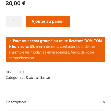
20,00
€
quantité
Ajouter au panier
de
Épices
et
⚠
Pour tout achat groupé ou toute livraison DOM-TOM
aromates,
& hors zone UE
, merci de
nous contacter
pour définir
usages
ensemble les modalités envisageables. Merci de votre
et
compréhension.
bienfaits
en
UGS :
EPICE
naturopathie
Cuisine
Santé
Catégories :
,
Description