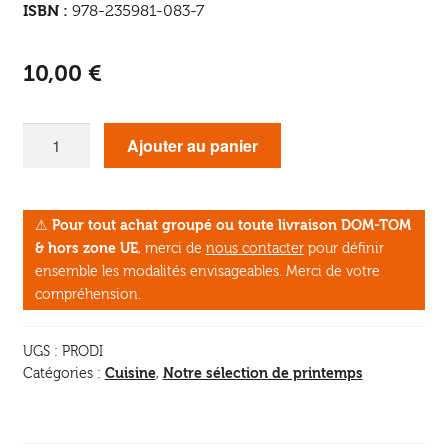
ISBN :
978-235981-083-7
10,00
€
quantité
Ajouter au panier
de
Prodigieuses
graines
⚠
Pour tout achat groupé ou toute livraison DOM-TOM
germées
& hors zone UE
, merci de
nous contacter
pour définir
ensemble les modalités envisageables. Merci de votre
compréhension.
UGS :
PRODI
Cuisine
Notre sélection de printemps
Catégories :
,