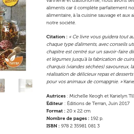
vannerie et d’autonomie, nous avons séle
aliments car il complète parfaitement no
alimentaire, à la cuisine sauvage et aux 
notre société.
Citation :
« Ce livre vous guidera tout 
chaque type d’aliments, avec conseils uti
chapitre est centré sur un savoir-faire di
et légumes jusqu’à la fabrication de cuirs
charquis (viandes séchées) savoureux, la 
réalisation de délicieux repas et desserts
pour vos animaux de comapgnie. »
Karie
Autrices
: Michelle Keogh et Karielyn Ti
Éditeur
: Éditions de Terran, Juin 2017
Format :
20 x 22 cm
Nombre de pages :
192 p.
ISBN :
978 2 35981 081 3