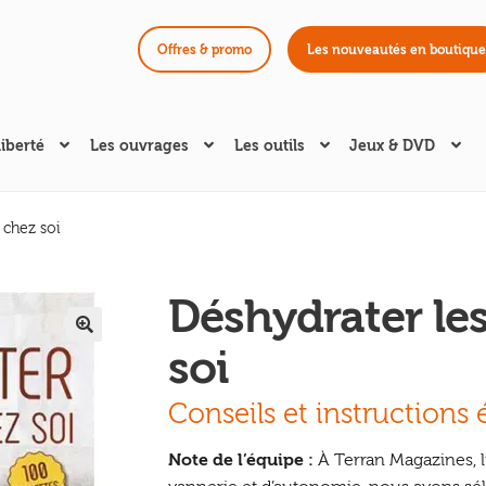
Offres & promo
Les nouveautés en boutique
liberté
Les ouvrages
Les outils
Jeux & DVD
 chez soi
Déshydrater le
soi
🔍
Conseils et instructions 
Note de l’équipe :
À Terran Magazines, l