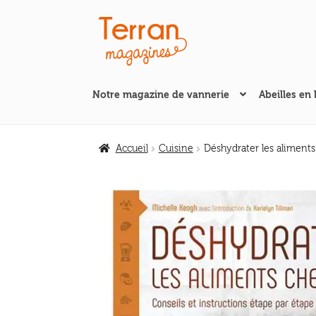
Aller
Aller
à
au
la
contenu
navigation
Notre magazine de vannerie
Abeilles en 
Accueil
Cuisine
Déshydrater les aliments