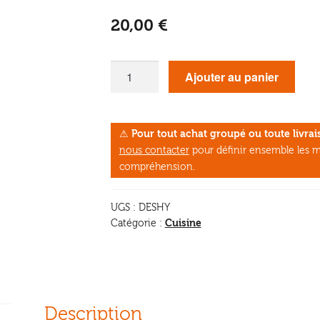
20,00
€
quantité
Ajouter au panier
de
Déshydrater
les
⚠
Pour tout achat groupé ou toute livr
aliments
nous contacter
pour définir ensemble les m
chez
compréhension.
soi
UGS :
DESHY
Cuisine
Catégorie :
Description