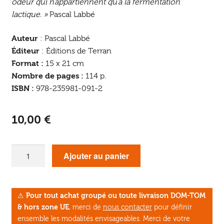
odeur qui n’appartiennent qu’à la fermentation
lactique. »
Pascal Labbé
Auteur
: Pascal Labbé
Éditeur
: Éditions de Terran
Format :
15 x 21 cm
Nombre de pages :
114 p.
ISBN :
978-235981-091-2
10,00
€
quantité
Ajouter au panier
de
Prodigieuse
Lactofermentation
⚠
Pour tout achat groupé ou toute livraison DOM-TOM
& hors zone UE
, merci de
nous contacter
pour définir
ensemble les modalités envisageables. Merci de votre