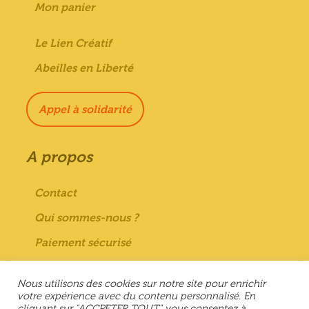
Mon panier
Le Lien Créatif
Abeilles en Liberté
Appel à solidarité
A propos
Contact
Qui sommes-nous ?
Paiement sécurisé
Mentions Légales
Nous utilisons des cookies sur notre site pour enrichir
Conditions générales de vente
votre expérience avec du contenu personnalisé. En
cliquant sur "ACCPETER TOUT" vous consentez à