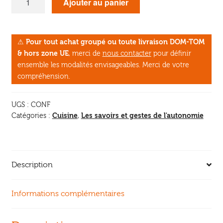
Ajouter au panier
de
Les
Confitures
⚠
Pour tout achat groupé ou toute livraison DOM-TOM
solaires
& hors zone UE
, merci de
nous contacter
pour définir
ensemble les modalités envisageables. Merci de votre
compréhension.
UGS :
CONF
Cuisine
Les savoirs et gestes de l'autonomie
Catégories :
,
Description
Informations complémentaires