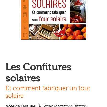
Ouvrir
enfant
Jeux & DVD
le
menu
enfant
Les Confitures
solaires
Et comment fabriquer un four
solaire
Note de l’équipe :
À Terran Magazines, librairie