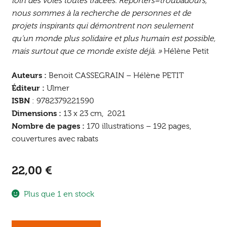
loin des voies toutes tracées. Reporters=troubadours,
nous sommes à la recherche de personnes et de
projets inspirants qui démontrent non seulement
qu’un monde plus solidaire et plus humain est possible,
mais surtout que ce monde existe déjà. »
Hélène Petit
Auteurs :
Benoit CASSEGRAIN – Hélène PETIT
Éditeur :
Ulmer
ISBN
: 9782379221590
Dimensions :
13 x 23 cm, 2021
Nombre de pages :
170 illustrations – 192 pages,
couvertures avec rabats
22,00
€
Plus que 1 en stock
quantité