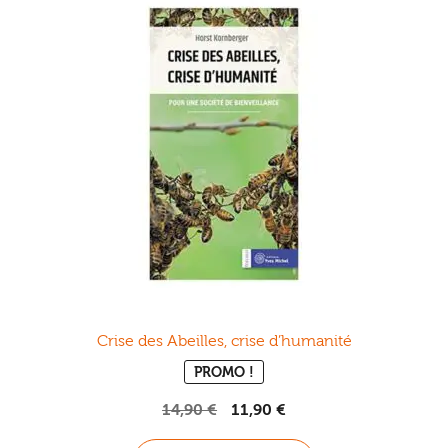
Crise des Abeilles, crise d’humanité
PROMO !
Le
Le
14,90
€
11,90
€
prix
prix