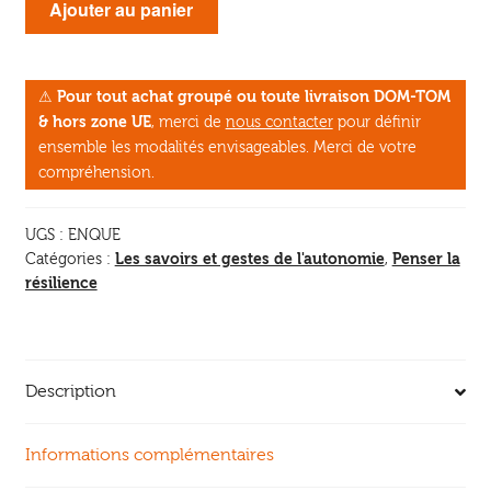
Ajouter au panier
de
Enquête
d'un
⚠
Pour tout achat groupé ou toute livraison DOM-TOM
autre
& hors zone UE
, merci de
nous contacter
pour définir
monde
ensemble les modalités envisageables. Merci de votre
compréhension.
UGS :
ENQUE
Les savoirs et gestes de l'autonomie
Penser la
Catégories :
,
résilience
Description
Informations complémentaires