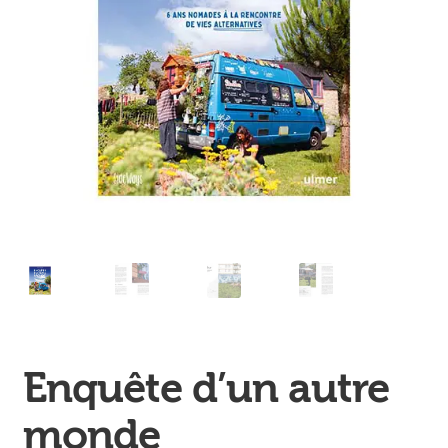
Ouvrir
enfant
Jeux & DVD
le
menu
enfant
Enquête d’un autre
monde