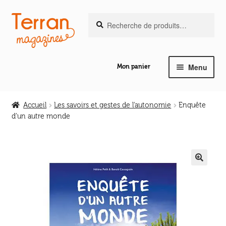
Recherche
Aller
Aller
Recherche
pour :
à
au
la
contenu
navigation
Menu
Mon panier
Ouvrir
Notre magazine de vannerie
le
Accueil
Les savoirs et gestes de l'autonomie
Enquête
menu
d’un autre monde
Ouvrir
enfant
Abeilles en liberté
le
menu
Ouvrir
enfant
Les ouvrages
le
🔍
menu
Ouvrir
enfant
Les outils
le
menu