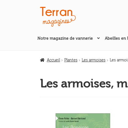
Aller
Aller
à
au
la
contenu
navigation
Notre magazine de vannerie
Abeilles en 
Accueil
Plantes
Les armoises
Les armoi
Les armoises, m