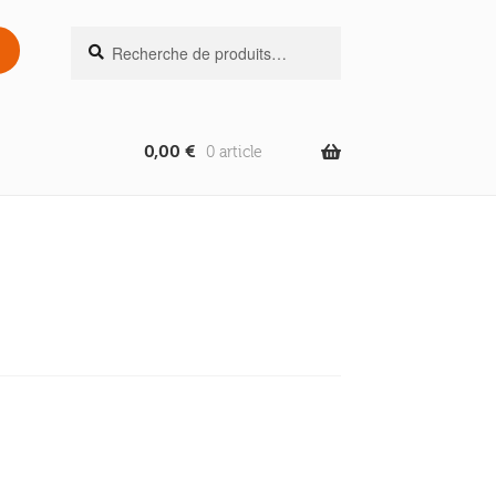
Recherche
Recherche
pour :
0,00
€
0 article