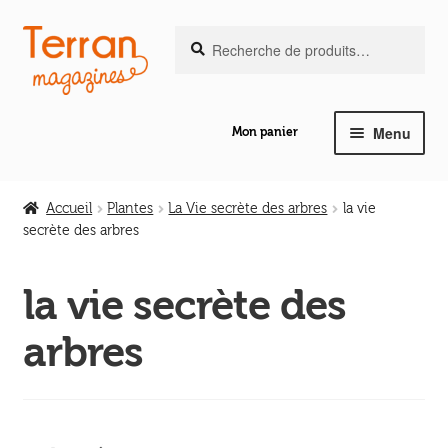
Recherche
Aller
Aller
Recherche
pour :
à
au
la
contenu
navigation
Menu
Mon panier
Ouvrir
Notre magazine de vannerie
le
Accueil
Plantes
La Vie secrète des arbres
la vie
menu
secrète des arbres
Ouvrir
enfant
Abeilles en liberté
le
la vie secrète des
menu
Ouvrir
enfant
Les ouvrages
arbres
le
menu
Ouvrir
enfant
Les outils
le
menu