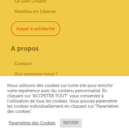
Le Lien Créatif
Abeilles en Liberté
Appel à solidarité
A propos
Contact
Qui sommes-nous ?
Paiement sécurisé
Nous utilisons des cookies sur notre site pour enrichir
votre expérience avec du contenu personnalisé. En
Mentions Légales
cliquant sur "ACCPETER TOUT" vous consentez à
l'utilisation de tous les cookies. Vous pouvez paramétrer
Conditions générales de vente
les cookies individuellement en cliquant sur "Paramètres
des cookies".
Conditions Générales d’Utilisation &
Politique de confidentialité
Paramètres des Cookies
REFUSER