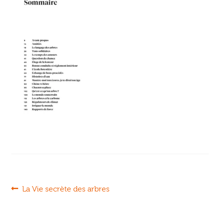
Ouvrir
enfant
Jeux & DVD
le
menu
enfant
Navigation
Article
La Vie secrète des arbres
précédent :
de