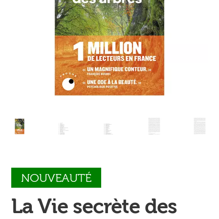
Ouvrir
enfant
Jeux & DVD
le
menu
enfant
NOUVEAUTÉ
La Vie secrète des