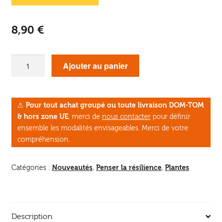
8,90
€
quantité
Ajouter au panier
de
La
Vie
⚠
Pour tout achat groupé ou toute livraison DOM-TOM
secrète
& hors zone UE
, merci de
nous contacter
pour définir
des
ensemble les modalités envisageables. Merci de votre
arbres
compréhension.
Nouveautés
Penser la résilience
Plantes
Catégories :
,
,
Description