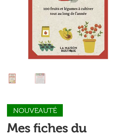
Ouvrir
enfant
Jeux & DVD
le
menu
enfant
NOUVEAUTÉ
Mes fiches du