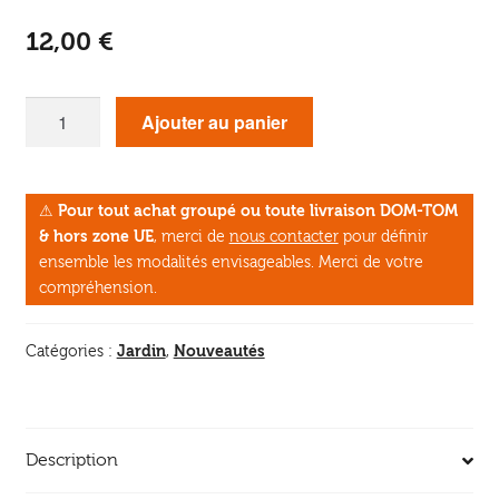
12,00
€
quantité
Ajouter au panier
de
Mes
fiches
⚠
Pour tout achat groupé ou toute livraison DOM-TOM
du
& hors zone UE
, merci de
nous contacter
pour définir
potager
ensemble les modalités envisageables. Merci de votre
compréhension.
Jardin
Nouveautés
Catégories :
,
Description