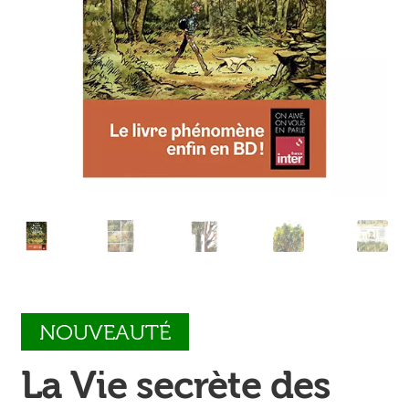
Ouvrir
enfant
Jeux & DVD
le
menu
enfant
NOUVEAUTÉ
La Vie secrète des