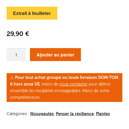
Extrait à feuilleter
29,90
€
quantité
Ajouter au panier
de
La
Vie
⚠
Pour tout achat groupé ou toute livraison DOM-TOM
secrète
& hors zone UE
, merci de
nous contacter
pour définir
des
ensemble les modalités envisageables. Merci de votre
arbres
compréhension.
en
BD
Nouveautés
Penser la résilience
Plantes
Catégories :
,
,