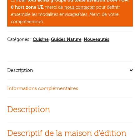
⚠
Pour tout achat groupé ou toute livraison DOM-TOM
champignons
& hors zone UE
, merci de
nous contacter
pour définir
ensemble les modalités envisageables. Merci de votre
compréhension.
Cuisine
Guides Nature
Nouveautés
Catégories :
,
,
Description
Informations complémentaires
Description
Descriptif de la maison d’édition