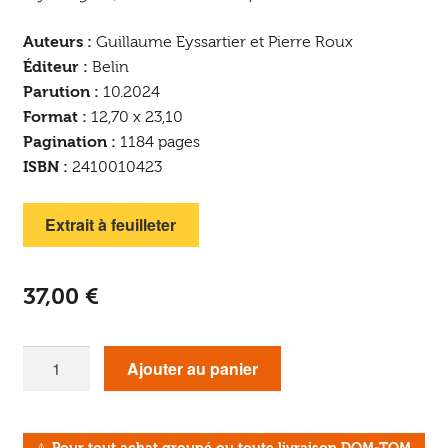
Auteurs :
Guillaume Eyssartier et Pierre Roux
Éditeur :
Belin
Parution :
10.2024
Format :
12,70 x 23,10
Pagination :
1184 pages
ISBN :
2410010423
Extrait à feuilleter
37,00
€
quantité
Ajouter au panier
de
Guide
des