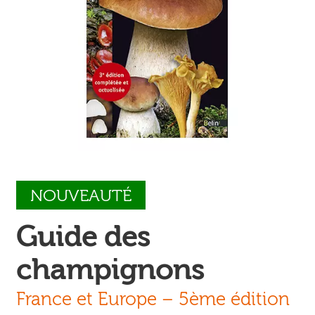
Ouvrir
enfant
Jeux & DVD
le
menu
enfant
NOUVEAUTÉ
Guide des
champignons
France et Europe – 5ème édition