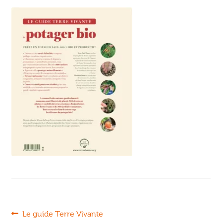
Ouvrir
enfant
Jeux & DVD
le
menu
enfant
Navigation
Article
Le guide Terre Vivante