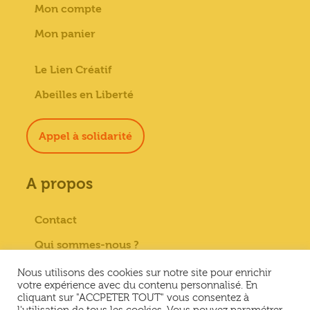
Mon compte
Mon panier
Le Lien Créatif
Abeilles en Liberté
Appel à solidarité
A propos
Contact
Qui sommes-nous ?
Paiement sécurisé
Nous utilisons des cookies sur notre site pour enrichir
votre expérience avec du contenu personnalisé. En
Mentions Légales
cliquant sur "ACCPETER TOUT" vous consentez à