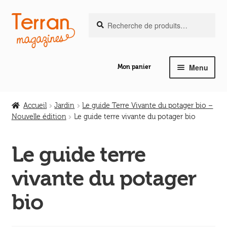
Recherche
Aller
Aller
Recherche
pour :
à
au
la
contenu
navigation
Menu
Mon panier
Ouvrir
Notre magazine de vannerie
le
Accueil
Jardin
Le guide Terre Vivante du potager bio –
menu
Nouvelle édition
Le guide terre vivante du potager bio
Ouvrir
enfant
Abeilles en liberté
le
Le guide terre
menu
Ouvrir
enfant
Les ouvrages
vivante du potager
le
menu
Ouvrir
bio
enfant
Les outils
le
menu