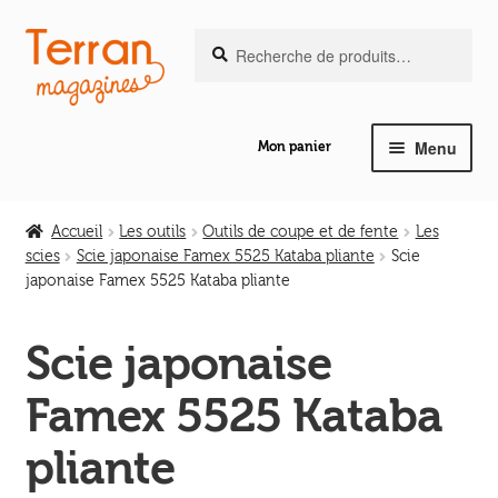
Recherche
Aller
Aller
Recherche
pour :
à
au
la
contenu
navigation
Menu
Mon panier
Ouvrir
Notre magazine de vannerie
le
Accueil
Les outils
Outils de coupe et de fente
Les
menu
scies
Scie japonaise Famex 5525 Kataba pliante
Scie
Ouvrir
enfant
japonaise Famex 5525 Kataba pliante
Abeilles en liberté
le
menu
Scie japonaise
Ouvrir
enfant
Les ouvrages
le
Famex 5525 Kataba
menu
Ouvrir
enfant
Les outils
pliante
le
menu