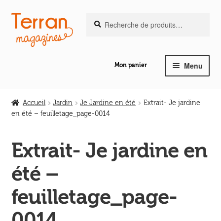
Recherche
Aller
Aller
Recherche
pour :
à
au
la
contenu
navigation
Menu
Mon panier
Ouvrir
Notre magazine de vannerie
le
Accueil
Jardin
Je Jardine en été
Extrait- Je jardine
menu
en été – feuilletage_page-0014
Ouvrir
enfant
Abeilles en liberté
le
Extrait- Je jardine en
menu
Ouvrir
enfant
Les ouvrages
été –
le
menu
Ouvrir
feuilletage_page-
enfant
Les outils
le
0014
menu