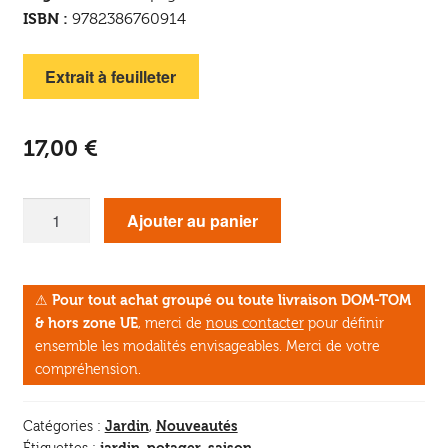
ISBN :
9782386760914
Extrait à feuilleter
17,00
€
quantité
Ajouter au panier
de
Je
Jardine
⚠
Pour tout achat groupé ou toute livraison DOM-TOM
en
& hors zone UE
, merci de
nous contacter
pour définir
été
ensemble les modalités envisageables. Merci de votre
compréhension.
Jardin
Nouveautés
Catégories :
,