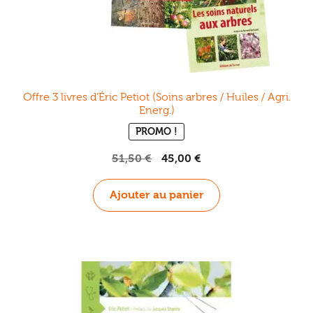
Offre 3 livres d’Éric Petiot (Soins arbres / Huiles / Agri.
Energ.)
PROMO !
Le
Le
51,50
€
45,00
€
prix
prix
initial
actuel
Ajouter au panier
était :
est :
51,50 €.
45,00 €.