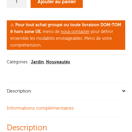
Ajouter au panier
de
Je
jardine
⚠
Pour tout achat groupé ou toute livraison DOM-TOM
au
& hors zone UE
, merci de
nous contacter
pour définir
printemps
ensemble les modalités envisageables. Merci de votre
compréhension.
Jardin
Nouveautés
Catégories :
,
Description
Informations complémentaires
Description