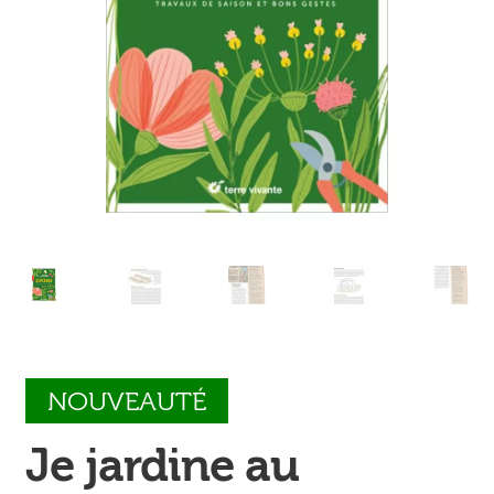
Ouvrir
enfant
Jeux & DVD
le
menu
enfant
NOUVEAUTÉ
Je jardine au