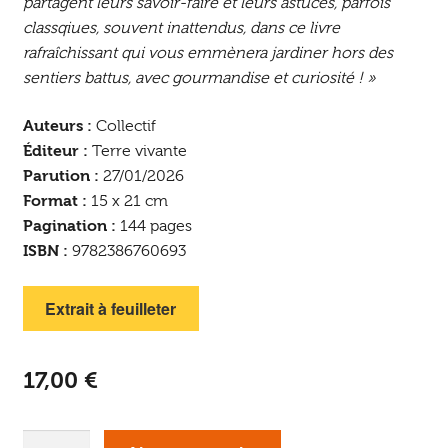
partagent leurs savoir-faire et leurs astuces, parfois
classqiues, souvent inattendus, dans ce livre
rafraîchissant qui vous emmènera jardiner hors des
sentiers battus, avec gourmandise et curiosité ! »
Auteurs :
Collectif
Éditeur :
Terre vivante
Parution :
27/01/2026
Format :
15 x 21 cm
Pagination :
144 pages
ISBN :
9782386760693
Extrait à feuilleter
17,00
€
quantité