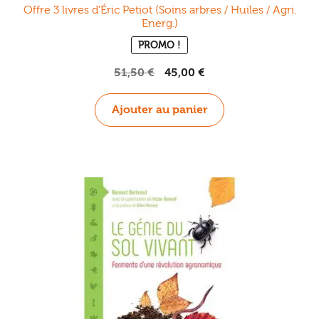
Offre 3 livres d’Éric Petiot (Soins arbres / Huiles / Agri.
Energ.)
PROMO !
Le
Le
51,50
€
45,00
€
prix
prix
initial
actuel
Ajouter au panier
était :
est :
51,50 €.
45,00 €.