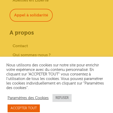
Abeilles en Liberté
Appel à solidarité
A propos
Contact
Qui sommes-nous ?
Paiement sécurisé
Nous utilisons des cookies sur notre site pour enrichir
votre expérience avec du contenu personnalisé. En
Mentions Légales
cliquant sur "ACCPETER TOUT" vous consentez à
l'utilisation de tous les cookies. Vous pouvez paramétrer
Conditions générales de vente
les cookies individuellement en cliquant sur "Paramètres
des cookies".
Conditions Générales d’Utilisation &
Politique de confidentialité
Paramètres des Cookies
REFUSER
ACCEPTER TOUT