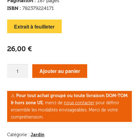
Pagination :
187 pages
ISBN :
782379224171
Extrait à feuilleter
26,00
€
quantité
Ajouter au panier
de
Cultiver
les
⚠
Pour tout achat groupé ou toute livraison DOM-TOM
céréales
& hors zone UE
, merci de
nous contacter
pour définir
ensemble les modalités envisageables. Merci de votre
compréhension.
Jardin
Catégorie :