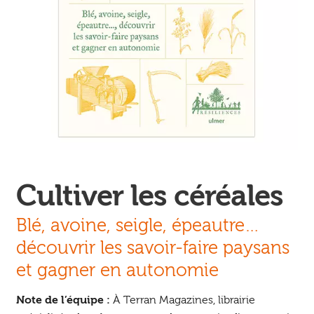
Ouvrir
enfant
Jeux & DVD
le
menu
enfant
Cultiver les céréales
Blé, avoine, seigle, épeautre…
découvrir les savoir-faire paysans
et gagner en autonomie
Note de l’équipe :
À Terran Magazines, librairie