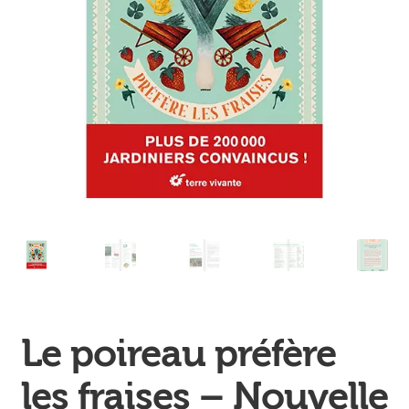
Ouvrir
enfant
Jeux & DVD
le
menu
enfant
Le poireau préfère
les fraises – Nouvelle