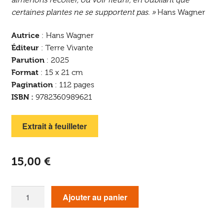
certaines plantes ne se supportent pas. »
Hans Wagner
Autrice
: Hans Wagner
Éditeur
: Terre Vivante
Parution
: 2025
Format
: 15 x 21 cm
Pagination
: 112 pages
ISBN :
9782360989621
Extrait à feuilleter
15,00
€
quantité
Ajouter au panier
de
Le