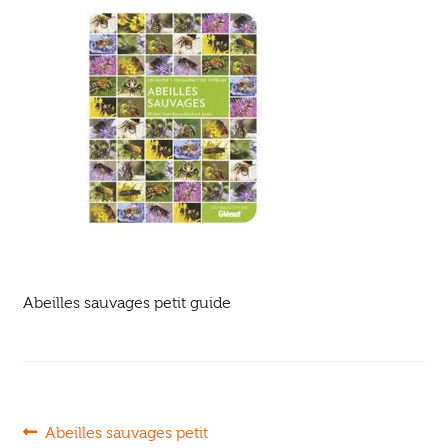
Ouvrir
enfant
Jeux & DVD
le
menu
enfant
Abeilles sauvages petit guide
Navigation
Article
Abeilles sauvages petit