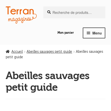
Recherche
Aller
Aller
Recherche
pour :
à
au
la
contenu
navigation
Menu
Mon panier
Ouvrir
Notre magazine de vannerie
le
Accueil
Abeilles sauvages petit guide
Abeilles sauvages
menu
petit guide
Ouvrir
enfant
Abeilles en liberté
le
Abeilles sauvages
menu
Ouvrir
enfant
Les ouvrages
petit guide
le
menu
Ouvrir
enfant
Les outils
le
menu