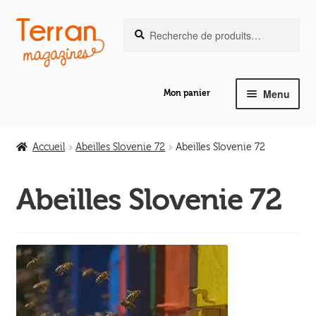
Recherche
Aller
Aller
Recherche
pour :
à
au
la
contenu
navigation
Menu
Mon panier
Ouvrir
Notre magazine de vannerie
le
Accueil
Abeilles Slovenie 72
Abeilles Slovenie 72
menu
Ouvrir
enfant
Abeilles en liberté
le
Abeilles Slovenie 72
menu
Ouvrir
enfant
Les ouvrages
le
menu
Ouvrir
enfant
Les outils
le
menu