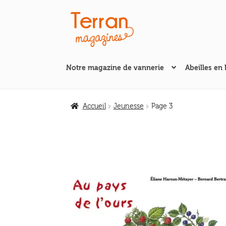
Aller
Aller
à
au
la
contenu
navigation
Notre magazine de vannerie
Abeilles en 
Accueil
Jeunesse
Page 3