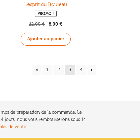
L’esprit du Bouleau
PROMO !
12,00
€
Le
8,00
€
Le
prix
prix
initial
actuel
Ajouter au panier
était :
est :
12,00 €.
8,00 €.
1
2
3
4
e temps de préparation de la commande. Le
t 14 jours, nous vous rembourserons sous 14
ales de vente.