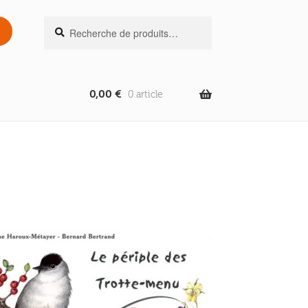
Recherche
Recherche
pour :
0,00
€
0 article