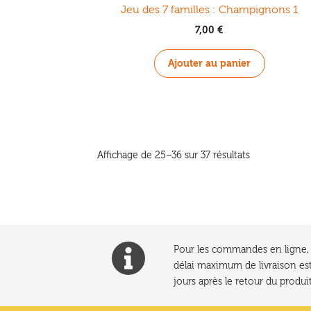
Jeu des 7 familles : Champignons 1
7,00
€
Ajouter au panier
Trié
Affichage de 25–36 sur 37 résultats
du
plus
récent
au
plus
ancien
Pour les commandes en ligne, l
délai maximum de livraison est
jours après le retour du produit