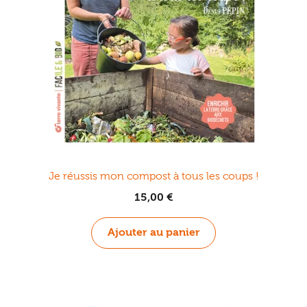
Ouvrir
enfant
Jeux & DVD
le
menu
enfant
Je réussis mon compost à tous les coups !
15,00
€
Ajouter au panier