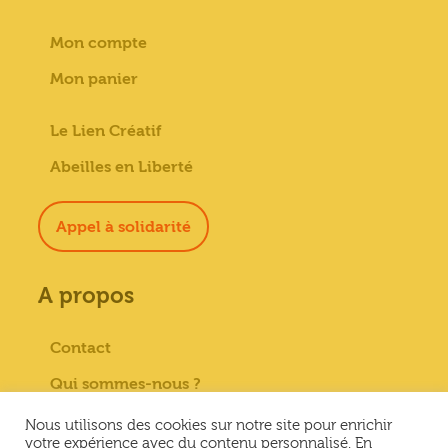
Mon compte
Mon panier
Le Lien Créatif
Abeilles en Liberté
Appel à solidarité
A propos
Contact
Qui sommes-nous ?
Paiement sécurisé
Nous utilisons des cookies sur notre site pour enrichir
votre expérience avec du contenu personnalisé. En