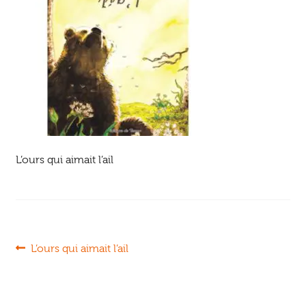
Ouvrir
enfant
Jeux & DVD
le
menu
enfant
L’ours qui aimait l’ail
Navigation
Article
L’ours qui aimait l’ail
précédent :
de
l’article