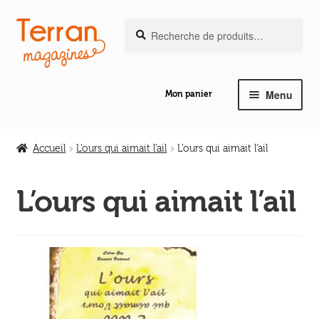
Recherche
Aller
Aller
Recherche
pour :
à
au
la
contenu
navigation
Menu
Mon panier
Ouvrir
Notre magazine de vannerie
le
Accueil
L’ours qui aimait l’ail
L’ours qui aimait l’ail
menu
Ouvrir
enfant
Abeilles en liberté
le
L’ours qui aimait l’ail
menu
Ouvrir
enfant
Les ouvrages
le
menu
Ouvrir
enfant
Les outils
le
menu