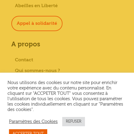
Abeilles en Liberté
Appel à solidarité
A propos
Contact
Qui sommes-nous ?
Paiement sécurisé
Nous utilisons des cookies sur notre site pour enrichir
votre expérience avec du contenu personnalisé. En
Mentions Légales
cliquant sur "ACCPETER TOUT" vous consentez à
l'utilisation de tous les cookies. Vous pouvez paramétrer
Conditions générales de vente
les cookies individuellement en cliquant sur "Paramètres
des cookies".
Conditions Générales d’Utilisation &
Politique de confidentialité
Paramètres des Cookies
REFUSER
ACCEPTER TOUT