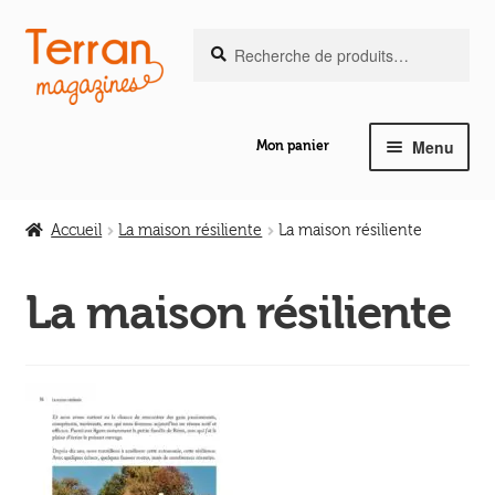
Recherche
Aller
Aller
Recherche
pour :
à
au
la
contenu
navigation
Menu
Mon panier
Ouvrir
Notre magazine de vannerie
le
Accueil
La maison résiliente
La maison résiliente
menu
Ouvrir
enfant
Abeilles en liberté
le
La maison résiliente
menu
Ouvrir
enfant
Les ouvrages
le
menu
Ouvrir
enfant
Les outils
le
menu