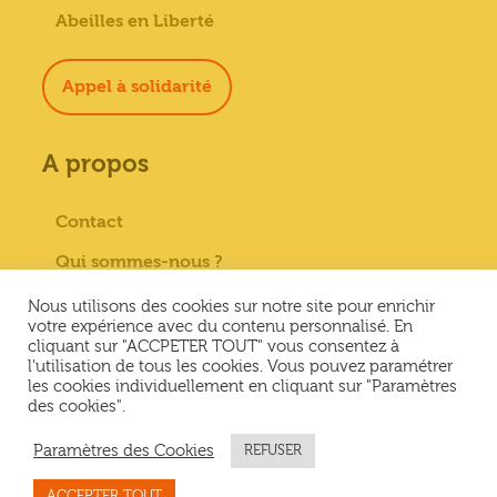
Abeilles en Liberté
Appel à solidarité
A propos
Contact
Qui sommes-nous ?
Paiement sécurisé
Nous utilisons des cookies sur notre site pour enrichir
votre expérience avec du contenu personnalisé. En
Mentions Légales
cliquant sur "ACCPETER TOUT" vous consentez à
l'utilisation de tous les cookies. Vous pouvez paramétrer
Conditions générales de vente
les cookies individuellement en cliquant sur "Paramètres
des cookies".
Conditions Générales d’Utilisation &
Politique de confidentialité
Paramètres des Cookies
REFUSER
ACCEPTER TOUT