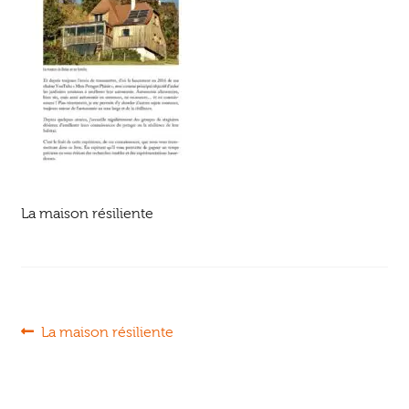
Ouvrir
enfant
Jeux & DVD
le
menu
enfant
La maison résiliente
Navigation
Article
La maison résiliente
précédent :
de
l’article