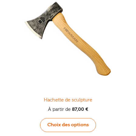
Hachette de sculpture
À partir de
87,00
€
Ce
Choix des options
produit