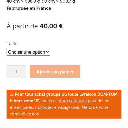
40 cm > 696,9 g, 50 cm > 908,7 g
Fabriquée en France
À partir de
40,00
€
Taille
quantité
Ajouter au panier
de
Ébauchoirs
6
⚠
Pour tout achat groupé ou toute livraison DOM-TOM
tailles
& hors zone UE
, merci de
nous contacter
pour définir
ensemble les modalités envisageables. Merci de votre
compréhension.