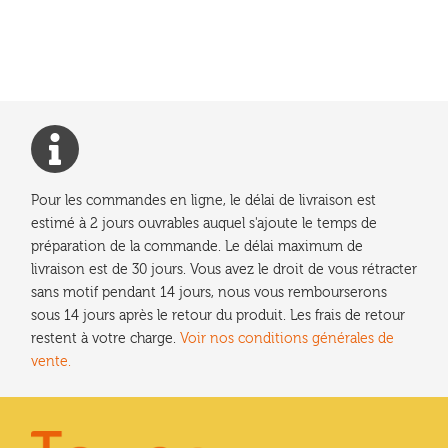
a
plusieurs
variations.
Les
options
peuvent
être
choisies
Pour les commandes en ligne, le délai de livraison est
sur
estimé à 2 jours ouvrables auquel s'ajoute le temps de
la
préparation de la commande. Le délai maximum de
page
livraison est de 30 jours. Vous avez le droit de vous rétracter
du
sans motif pendant 14 jours, nous vous rembourserons
produit
sous 14 jours après le retour du produit. Les frais de retour
restent à votre charge.
Voir nos conditions générales de
vente.