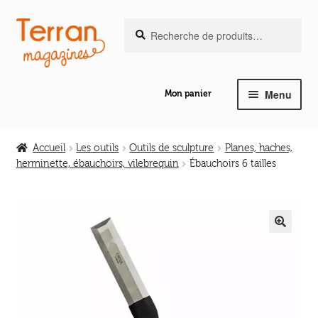
Recherche
Aller
Aller
Recherche
pour :
à
au
la
contenu
navigation
Menu
Mon panier
Ouvrir
Notre magazine de vannerie
le
Accueil
Les outils
Outils de sculpture
Planes, haches,
menu
herminette, ébauchoirs, vilebrequin
Ébauchoirs 6 tailles
Ouvrir
enfant
Abeilles en liberté
le
menu
Ouvrir
enfant
Les ouvrages
le
🔍
menu
Ouvrir
enfant
Les outils
le
menu