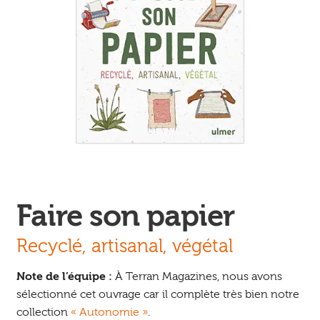
Ouvrir
enfant
Jeux & DVD
le
menu
enfant
Faire son papier
Recyclé, artisanal, végétal
Note de l’équipe :
À Terran Magazines, nous avons
sélectionné cet ouvrage car il complète très bien notre
collection
« Autonomie »
.