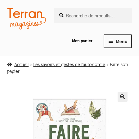
Recherche
Aller
Aller
Recherche
pour :
à
au
la
contenu
navigation
Menu
Mon panier
Ouvrir
Notre magazine de vannerie
le
Accueil
Les savoirs et gestes de l'autonomie
Faire son
menu
papier
Ouvrir
enfant
Abeilles en liberté
le
menu
Ouvrir
enfant
Les ouvrages
le
🔍
menu
Ouvrir
enfant
Les outils
le
menu