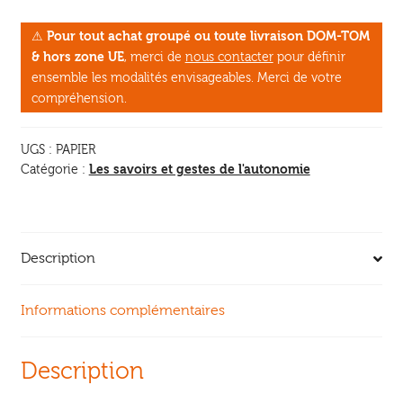
son
⚠
Pour tout achat groupé ou toute livraison DOM-TOM
papier
& hors zone UE
, merci de
nous contacter
pour définir
ensemble les modalités envisageables. Merci de votre
compréhension.
UGS :
PAPIER
Les savoirs et gestes de l'autonomie
Catégorie :
Description
Informations complémentaires
Description