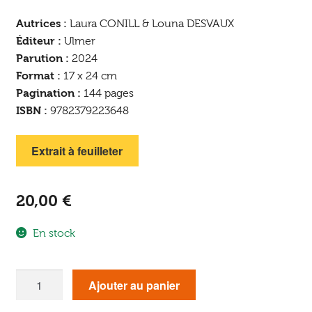
Autrices :
Laura CONILL & Louna DESVAUX
Éditeur :
Ulmer
Parution :
2024
Format :
17 x 24 cm
Pagination :
144 pages
ISBN :
9782379223648
Extrait à feuilleter
20,00
€
En stock
quantité
Ajouter au panier
de
Faire