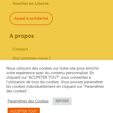
Abeilles en Liberté
Appel à solidarité
A propos
Contact
Qui sommes-nous ?
Paiement sécurisé
Nous utilisons des cookies sur notre site pour enrichir
votre expérience avec du contenu personnalisé. En
Mentions Légales
cliquant sur "ACCPETER TOUT" vous consentez à
l'utilisation de tous les cookies. Vous pouvez paramétrer
Conditions générales de vente
les cookies individuellement en cliquant sur "Paramètres
des cookies".
Conditions Générales d’Utilisation &
Politique de confidentialité
Paramètres des Cookies
REFUSER
ACCEPTER TOUT