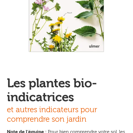
Ouvrir
enfant
Jeux & DVD
le
menu
enfant
Les plantes bio-
indicatrices
et autres indicateurs pour
comprendre son jardin
Note de l’équipe :
Pour bien comprendre votre sol, les