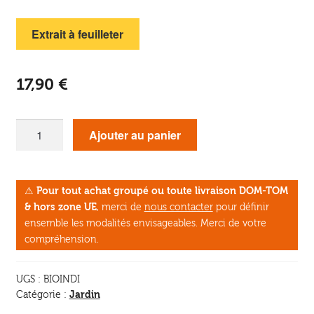
Extrait à feuilleter
17,90
€
quantité
Ajouter au panier
de
Les
plantes
⚠
Pour tout achat groupé ou toute livraison DOM-TOM
bio-
& hors zone UE
, merci de
nous contacter
pour définir
indicatrices
ensemble les modalités envisageables. Merci de votre
compréhension.
UGS :
BIOINDI
Jardin
Catégorie :