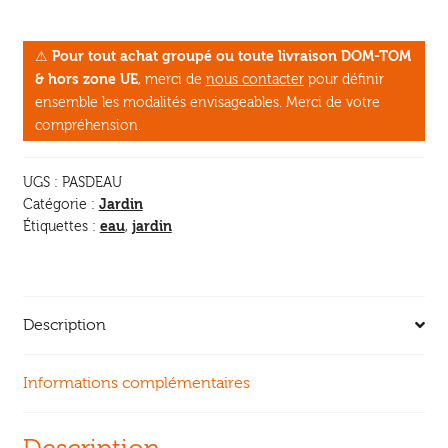
Pas
d'eau
⚠
Pour tout achat groupé ou toute livraison DOM-TOM
au
& hors zone UE
, merci de
nous contacter
pour définir
jardin,
ensemble les modalités envisageables. Merci de votre
et
compréhension.
alors
?
UGS :
PASDEAU
Jardin
Catégorie :
eau
jardin
Étiquettes :
,
Description
Informations complémentaires