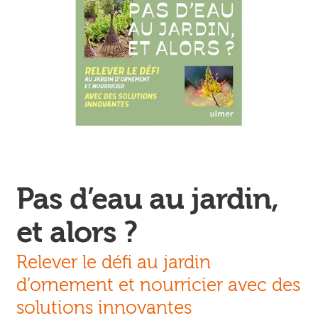
Ouvrir
enfant
Jeux & DVD
le
menu
enfant
Pas d’eau au jardin,
et alors ?
Relever le défi au jardin
d’ornement et nourricier avec des
solutions innovantes