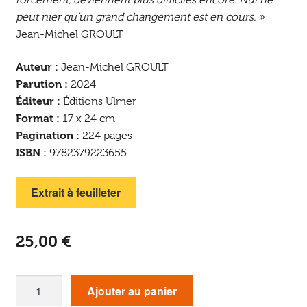
peut nier qu’un grand changement est en cours. »
Jean-Michel GROULT
Auteur :
Jean-Michel GROULT
Parution :
2024
Éditeur :
Éditions Ulmer
Format :
17 x 24 cm
Pagination :
224 pages
ISBN :
9782379223655
Extrait à feuilleter
25,00
€
quantité
Ajouter au panier
de