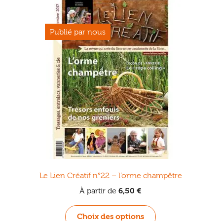
Le Lien Créatif n°22 – l’orme champêtre
À partir de
6,50
€
Ce
Choix des options