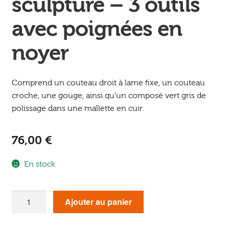
sculpture – 3 outils
avec poignées en
noyer
Comprend un couteau droit à lame fixe, un couteau
croche, une gouge, ainsi qu’un composé vert gris de
polissage dans une mallette en cuir.
76,00
€
En stock
quantité
Ajouter au panier
de
Mallette