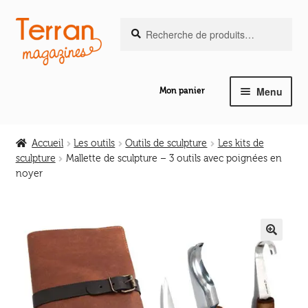
Recherche
Aller
Aller
Recherche
pour :
à
au
la
contenu
navigation
Menu
Mon panier
Ouvrir
Notre magazine de vannerie
le
Accueil
Les outils
Outils de sculpture
Les kits de
menu
sculpture
Mallette de sculpture – 3 outils avec poignées en
Ouvrir
enfant
noyer
Abeilles en liberté
le
menu
Ouvrir
enfant
Les ouvrages
le
🔍
menu
Ouvrir
enfant
Les outils
le
menu