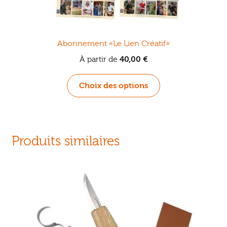
Abonnement «Le Lien Créatif»
À partir de
40,00
€
Ce
Choix des options
produit
a
plusieurs
variations.
Produits similaires
Les
options
peuvent
être
choisies
sur
la