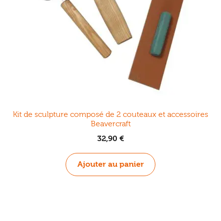
page
du
produit
Kit de sculpture composé de 2 couteaux et accessoires
Beavercraft
32,90
€
Ajouter au panier