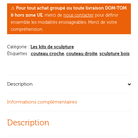
de
⚠
Pour tout achat groupé ou toute livraison DOM-TOM
sculpture
& hors zone UE
, merci de
nous contacter
pour définir
-
ensemble les modalités envisageables. Merci de votre
3
compréhension.
outils
avec
Les kits de sculpture
Catégorie :
poignées
couteau croche
couteau droite
sculpture bois
Étiquettes :
,
,
en
noyer
Description
Informations complémentaires
Description