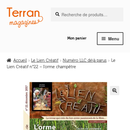
Recherche
Aller
Aller
Recherche
pour :
à
au
la
contenu
navigation
Menu
Mon panier
Ouvrir
Notre magazine de vannerie
le
Accueil
Le Lien Créatif
Numéro LLC déjà parus
Le
menu
Lien Créatif n°22 – l’orme champêtre
Ouvrir
enfant
Abeilles en liberté
le
menu
Ouvrir
enfant
Les ouvrages
le
🔍
menu
Ouvrir
enfant
Les outils
le
menu