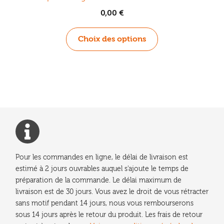
0,00
€
Ce
Choix des options
produit
a
plusieurs
variations.
Les
options
peuvent
être
choisies
Pour les commandes en ligne, le délai de livraison est
sur
estimé à 2 jours ouvrables auquel s'ajoute le temps de
la
préparation de la commande. Le délai maximum de
page
livraison est de 30 jours. Vous avez le droit de vous rétracter
du
sans motif pendant 14 jours, nous vous rembourserons
produit
sous 14 jours après le retour du produit. Les frais de retour