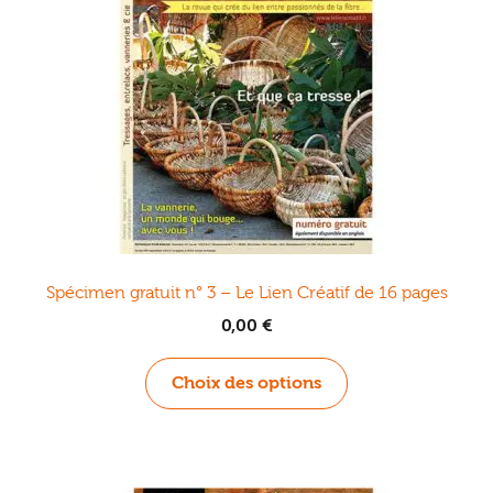
Spécimen gratuit n° 3 – Le Lien Créatif de 16 pages
0,00
€
Ce
Choix des options
produit
a
plusieurs
variations.