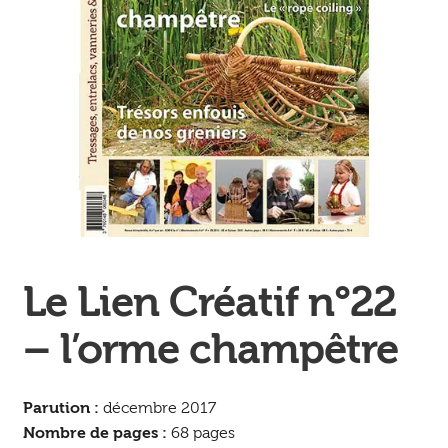
Ouvrir
enfant
Jeux & DVD
le
menu
enfant
Le Lien Créatif n°22
– l’orme champêtre
Parution :
décembre 2017
Nombre de pages :
68 pages