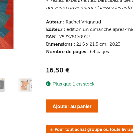
« Testez, expérimentez, participez à des s
qui vous conviennent et laissez les autre
Auteur :
Rachel Vrignaud
Éditeur :
édition un dimanche après-mi
EAN
: 782378170912
Dimensions :
21,5 x 21,5 cm, 2023
Nombre de pages :
64 pages
16,50
€
Plus que 1 en stock
quantité
Ajouter au panier
de
Marqueterie
de
⚠
Pour tout achat groupé ou toute livr
paille