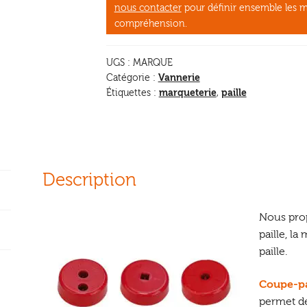
nous contacter
pour définir ensemble les m
compréhension.
UGS :
MARQUE
Vannerie
Catégorie :
marqueterie
paille
Étiquettes :
,
Description
Nous prop
paille, l
paille.
Coupe-pai
permet de 