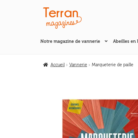
Aller
Aller
à
au
la
contenu
navigation
Notre magazine de vannerie
Abeilles en 
Accueil
Vannerie
Marqueterie de paille