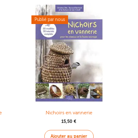
.
e
Nichoirs en vannerie
15,50
€
Ajouter au panier