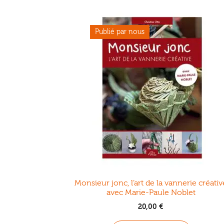
variations
Les
options
peuvent
être
choisies
sur
la
page
du
produit
Monsieur jonc, l’art de la vannerie créativ
avec Marie-Paule Noblet
20,00
€