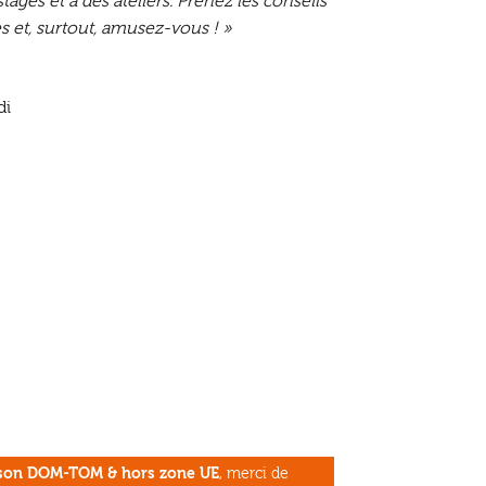
tages et à des ateliers. Prenez les conseils
s et, surtout, amusez-vous ! »
di
aison DOM-TOM & hors zone UE
, merci de