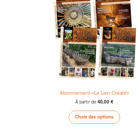
Abonnement «Le Lien Créatif»
40,00
€
À partir de
Ce
Choix des options
produit
a
plusieurs