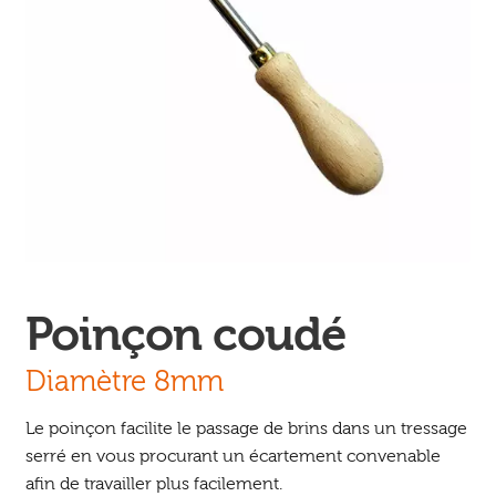
Ouvrir
enfant
Jeux & DVD
le
menu
enfant
Poinçon coudé
Diamètre 8mm
Le poinçon facilite le passage de brins dans un tressage
serré en vous procurant un écartement convenable
afin de travailler plus facilement.