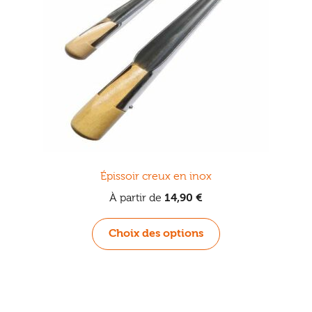
Épissoir creux en inox
À partir de
14,90
€
Ce
Choix des options
produit
a
plusieurs
variations.