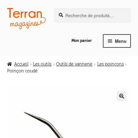
Recherche
Aller
Aller
Recherche
pour :
à
au
la
contenu
navigation
Menu
Mon panier
Ouvrir
Notre magazine de vannerie
le
Accueil
Les outils
Outils de vannerie
Les poinçons
menu
Poinçon coudé
Ouvrir
enfant
Abeilles en liberté
le
menu
Ouvrir
enfant
Les ouvrages
le
🔍
menu
Ouvrir
enfant
Les outils
le
menu