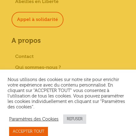
Abeilles en Liberté
Appel à solidarité
A propos
Contact
Qui sommes-nous ?
Paiement sécurisé
Nous utilisons des cookies sur notre site pour enrichir
votre expérience avec du contenu personnalisé. En
Mentions Légales
cliquant sur "ACCPETER TOUT" vous consentez à
l'utilisation de tous les cookies. Vous pouvez paramétrer
Conditions générales de vente
les cookies individuellement en cliquant sur "Paramètres
des cookies".
Conditions Générales d’Utilisation &
Politique de confidentialité
Paramètres des Cookies
REFUSER
ACCEPTER TOUT