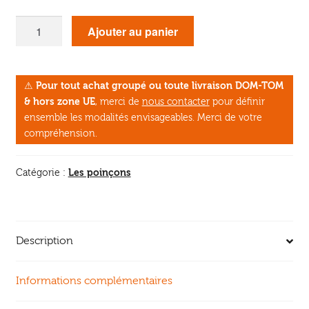
quantité
Ajouter au panier
de
Poinçon
coudé
⚠
Pour tout achat groupé ou toute livraison DOM-TOM
& hors zone UE
, merci de
nous contacter
pour définir
ensemble les modalités envisageables. Merci de votre
compréhension.
Les poinçons
Catégorie :
Description
Informations complémentaires